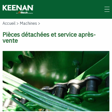
Skip
to
main
content
Accueil
>
Machines
>
Pièces détachées et service après-
vente