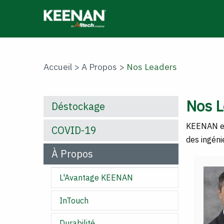
Skip
to
main
content
Accueil
>
A Propos
>
Nos Leaders
Nos L
Déstockage
KEENAN est
COVID-19
des ingéni
À Propos
L'Avantage KEENAN
InTouch
Durabilité