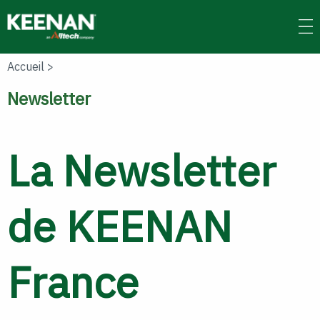
Skip
to
main
content
Accueil
>
Newsletter
La Newsletter
de KEENAN
France