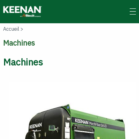
Skip
to
main
content
Accueil
>
Machines
Machines