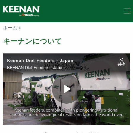
Skip
to
main
content
ホーム
>
キーナンについて
Keenan Diet Feeders - Japan
共有
KEENAN Diet Feeders - Japan
Play
Video