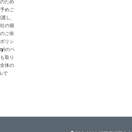
のため
予めご
社の個
のご依
ポリシ
cy
)のペ
も取り
全体の
ルで