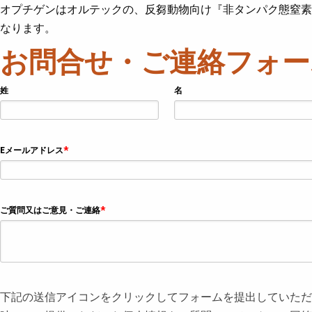
Skip
オプチゲンはオルテックの、反芻動物向け『非タンパク態窒素
to
main
なります。
content
お問合せ・ご連絡フォー
姓
名
Eメールアドレス
*
ご質問又はご意見・ご連絡
*
下記の送信アイコンをクリックしてフォームを提出していただ