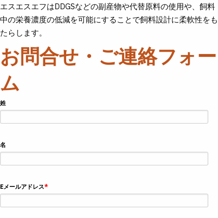
Skip
エスエスエフはDDGSなどの副産物や代替原料の使用や、飼料
to
main
中の栄養濃度の低減を可能にすることで飼料設計に柔軟性をも
content
たらします。
お問合せ・ご連絡フォー
ム
姓
名
Eメールアドレス
*