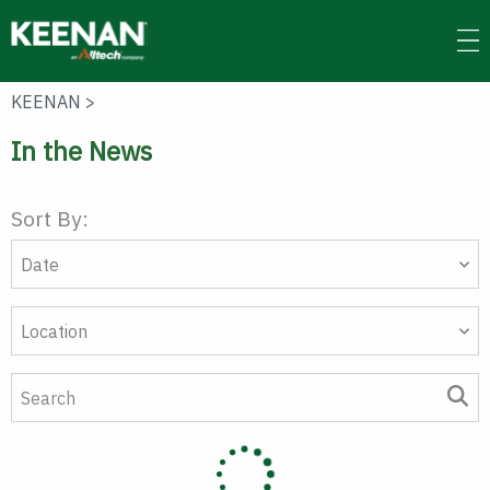
Skip
to
main
content
KEENAN
>
In the News